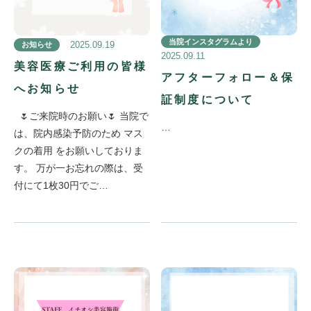
住所
〒739-2616
当院インスタグラムより
2025.09.19
お知らせ
広島県東広島市黒瀬町兼広279番地
2025.09.11
美容医療ご利用の皆様
Google mapを見る
アフターフォロー＆保
へお知らせ
証制度について
🌷ご来院時のお願い🌷 当院で
…
は、院内感染予防のため マス
クの着用 をお願いしておりま
す。 万が一お忘れの際は、受
付にて1枚30円でご…