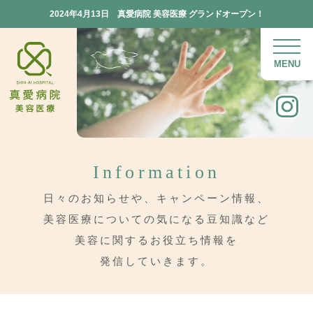
2024年4月13日 真愛病院 美容医療 グランドオープン！
TOP
MENU
私たちができること
届けたい医療
レーザー機器の特徴
Information
料金プラン
日々のお知らせや、キャンペーン情報、
施術までの流れ
美容医療についての気になる豆知識など
よくある質問
美容に関するお役立ち情報を
発信していきます。
病院情報・アクセス
料金プラン