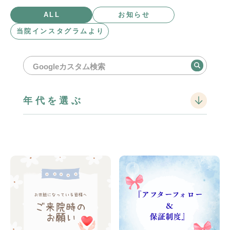
お知らせ・コラム
ALL
お知らせ
当院インスタグラムより
年代を選ぶ
診療時間
診療時間
月
火
水
木
金
土
午前
9:00 ~ 12:00
◯
◯
◯
◯
◯
◯
午後
13:30 ~ 17:00
◯
◯
◯
◯
◯
✕