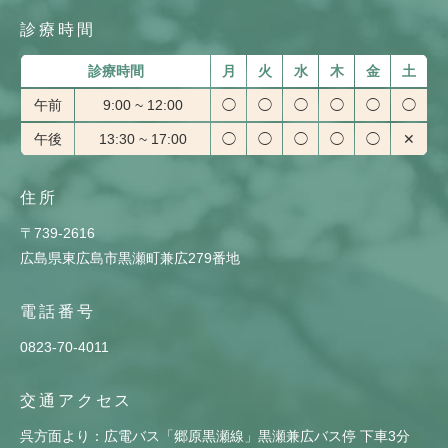
診療時間
診療時間
月
火
水
木
金
土
午前
9:00 ~ 12:00
◯
◯
◯
◯
◯
◯
午後
13:30 ~ 17:00
◯
◯
◯
◯
◯
✕
住所
〒739-2616
広島県東広島市黒瀬町兼広279番地
電話番号
0823-70-4011
交通アクセス
呉方面より：広電バス「郷原黒瀬線」黒瀬兼広バス停 下車3分